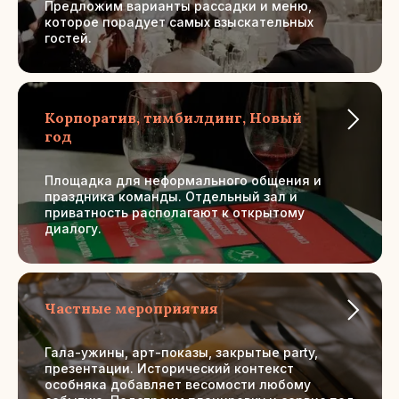
Предложим варианты рассадки и меню,
Это
камерный банкетный зал в центре
которое порадует самых взыскательных
Москвы
, который полностью принадлежит
гостей.
вам на время праздника. Здесь каждый
праздник получает дополнительную
ценность — благодаря уникальному месту.
Корпоратив, тимбилдинг, Новый
год
Площадка для неформального общения и
праздника команды. Отдельный зал и
приватность располагают к открытому
диалогу.
Частные мероприятия
Гала-ужины, арт-показы, закрытые party,
презентации. Исторический контекст
особняка добавляет весомости любому