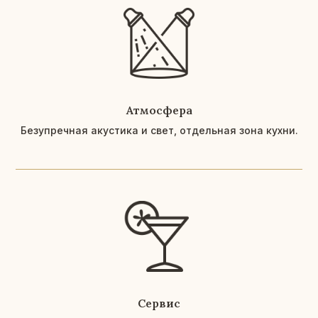
Подходит
для любых
форматов
мероприятий
Атмосфера
«Муза» — универсальное event-
Безупречная акустика и свет, отдельная зона кухни.
пространство.
Мы проводим:
Сервис