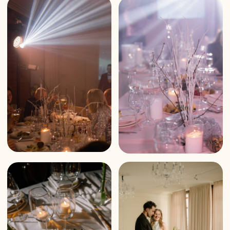
Живые эмоции, стильный
интерьер и эстетика зала
Посмотрите живые фотографии интерьера, экстерьера,
дворика, гостей и авторских блюд.
Каждое фото передаёт атмосферу праздника в «Музе».
Оцените живой и теплый формат праздника в
банкетном зале в историческом особняке
.