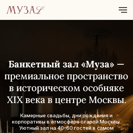
Банкетный зал «Муза»
—
премиальное пространство
в историческом особняке
XIX века в центре Москвы.
Камерные свадьбы, дни рождения и
корпоративы в атмосфере старой Москвы.
Уютный зал на 40–60 гостей в самом
сердце города.
УЗНАТЬ ЦЕНУ
Идеальное место для свадеб, юбилеев,
бизнес-ивентов и камерных праздников.