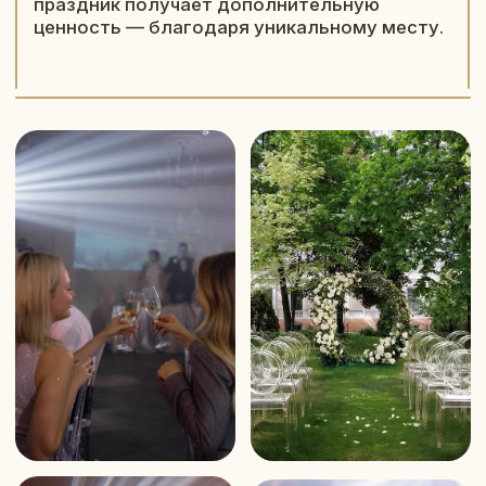
и авторские блюда
Наша философия — честная и вкусная
гастрономия, которая становится частью
праздника.
Мы предлагаем не просто «банкетное
меню», а гибкие гастрономические сценарии:
от классического европейского стола до
авторских дегустационных сетов с
современной подачей.
Наш шеф формирует меню под формат и
стиль мероприятия: европейская кухня,
стильная подача, дегустационные сеты,
авторские закуски и фирменные коктейли.